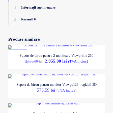
Informații suplimentare
Recenzii
0
Produse similare
REDUCERI
Suport de birou pentru 2 monitoare Viewprime 210
Prețul
Prețul
2.055,00
lei
2.155,00
lei
(TVA inclus)
inițial
curent
a
este:
fost:
2.055,00 lei.
2.155,00 lei.
Suport de birou pentru monitor Viewgo123, reglabil 3D
573,59
lei
(TVA inclus)