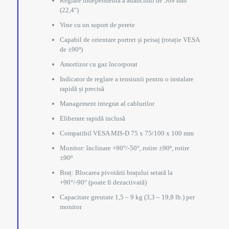
Reglare independentă a adâncimii de 569 mm
(22,4″)
Vine cu un suport de perete
Capabil de orientare portret și peisaj (rotație VESA
de ±90º)
Amortizor cu gaz încorporat
Indicator de reglare a tensiunii pentru o instalare
rapidă și precisă
Management integrat al cablurilor
Eliberare rapidă inclusă
Compatibil VESA MIS-D 75 x 75/100 x 100 mm
Monitor: înclinare +90°/-50°, rotire ±90º, rotire
±90º
Braț: Blocarea pivotării brațului setată la
+90°/-90° (poate fi dezactivată)
Capacitate greutate 1,5 – 9 kg (3,3 – 19,8 lb.) per
monitor