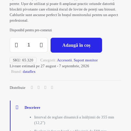
perete. Ușor de utilizat și poate fi amplasat practic oriunde datorită
blocării pivotante care elimină riscul de lovire de pereți sau birouri.
Cablurile sunt ascunse perfect în brațul monitorului pentru un aspect
profesional.
Disponibil pentru pre-comenzi
Cantitate
Adaugă în coș
Brat
monitor
Viewprime
SKU:
65.320
Categorii:
Accesorii
,
Suport monitor
plus
Livrare estimată pe 27 august - 7 septembrie, 2026
-
Brand:
dataflex
perete
320
Distribuie
Descriere
Interval de reglare dinamică a înălțimii de 355 mm
(12,2″)