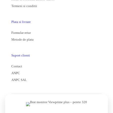
Termeni si conditii
Plata si livrare
Formular retur
Metode de plata
Suport clienti
Contact
ANPC
ANPC SAL
© 2025 formota Magazin online | Toate drepturile rezervate |
Powered by
utzvisuals