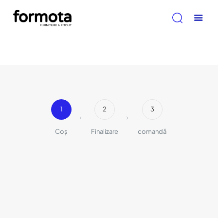
1
2
3
Coș
Finalizare
comandă