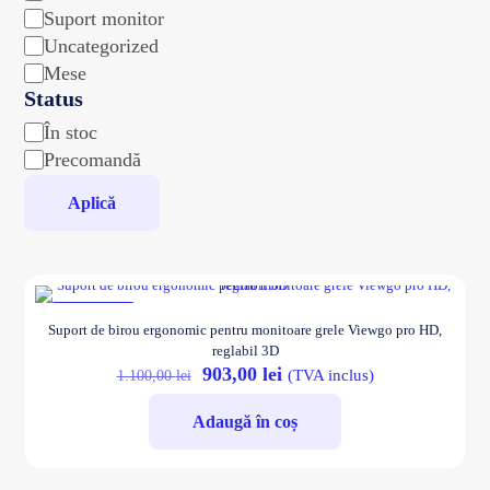
Suport monitor
Uncategorized
Mese
Status
Disponibilitate
În stoc
Precomandă
Aplică
REDUCERI
Suport de birou ergonomic pentru monitoare grele Viewgo pro HD,
reglabil 3D
Prețul
Prețul
903,00
lei
1.100,00
lei
(TVA inclus)
inițial
curent
a
este:
Adaugă în coș
fost:
903,00 lei.
1.100,00 lei.