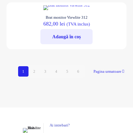
Brat monitor Viewlite 312
682,00
lei
(TVA inclus)
Adaugă în coș
1
2
3
4
5
6
Pagina urmatoare
Ai intrebari?