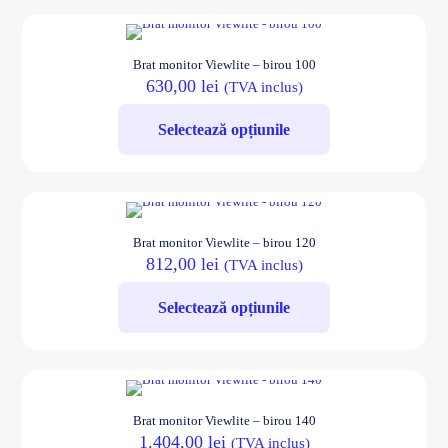
Brat monitor Viewlite – birou 100
630,00
lei
(TVA inclus)
Selectează opțiunile
Acest
produs
are
mai
Brat monitor Viewlite – birou 120
multe
812,00
lei
(TVA inclus)
variații.
Opțiunile
pot
Selectează opțiunile
fi
alese
Acest
în
produs
pagina
are
produsului.
mai
Brat monitor Viewlite – birou 140
multe
1.404,00
lei
(TVA inclus)
variații.