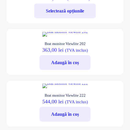
Opțiunile
pot
Selectează opțiunile
fi
alese
Acest
în
produs
pagina
are
produsului.
mai
Brat monitor Viewlite 202
multe
363,00
lei
(TVA inclus)
variații.
Opțiunile
pot
Adaugă în coș
fi
alese
în
pagina
produsului.
Brat monitor Viewlite 222
544,00
lei
(TVA inclus)
Adaugă în coș