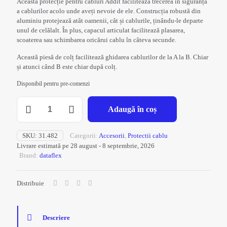
Această protecție pentru cabluri Addit facilitează trecerea în siguranță
a cablurilor acolo unde aveți nevoie de ele. Construcția robustă din
aluminiu protejează atât oamenii, cât și cablurile, ținându-le departe
unul de celălalt. În plus, capacul articulat facilitează plasarea,
scoaterea sau schimbarea oricărui cablu în câteva secunde.
Această piesă de colț facilitează ghidarea cablurilor de la A la B. Chiar
și atunci când B este chiar după colț.
Disponibil pentru pre-comenzi
Cantitate
Adaugă în coș
Protectie
cablu
Addit
SKU:
31.482
Categorii:
Accesorii
,
Protectii cablu
Silver
Livrare estimată pe 28 august - 8 septembrie, 2026
L
Brand:
dataflex
Distribuie
Descriere