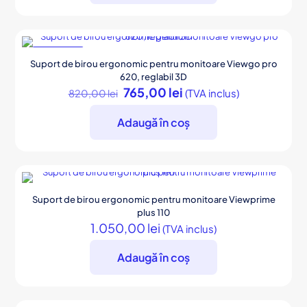
REDUCERI
Suport de birou ergonomic pentru monitoare Viewgo pro
620, reglabil 3D
Prețul
Prețul
765,00
lei
(TVA inclus)
820,00
lei
inițial
curent
a
este:
Adaugă în coș
fost:
765,00 lei.
820,00 lei.
Suport de birou ergonomic pentru monitoare Viewprime
plus 110
1.050,00
lei
(TVA inclus)
Adaugă în coș