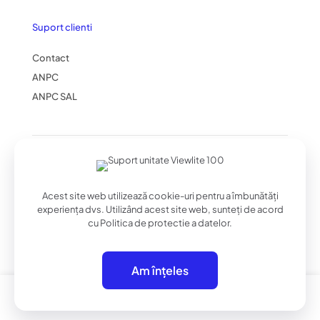
Suport clienti
Contact
ANPC
ANPC SAL
© 2025 formota Magazin online | Toate drepturile
rezervate | Powered by
utzvisuals
Acest site web utilizează cookie-uri pentru a îmbunătăți
experiența dvs. Utilizând acest site web, sunteți de acord
cu
Politica de protectie a datelor
.
Am înțeles
0
0