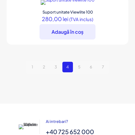
Suport unitate Viewlite 100
280,00
lei
(TVA inclus)
Adaugă în coș
1
2
3
4
5
6
7
Ai intrebari?
+40 725 652 000