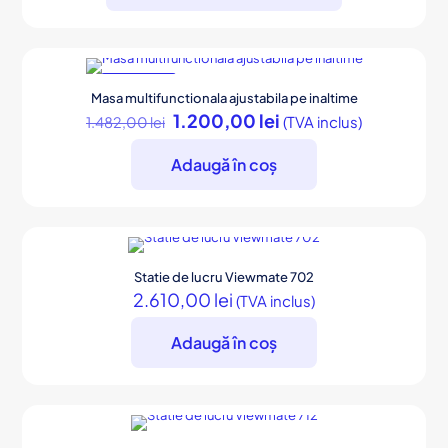
Acest
produs
are
mai
REDUCERI
Masa multifunctionala ajustabila pe inaltime
multe
Prețul
Prețul
1.200,00
lei
(TVA inclus)
1.482,00
lei
variații.
inițial
curent
Opțiunile
a
este:
pot
Adaugă în coș
fost:
1.200,00 lei.
fi
1.482,00 lei.
alese
în
pagina
produsului.
Statie de lucru Viewmate 702
2.610,00
lei
(TVA inclus)
Adaugă în coș