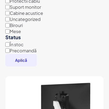
Protectii cablu
Suport monitor
Cabine acustice
Uncategorized
Birouri
Mese
Status
În stoc
Disponibilitate
Precomandă
Aplică