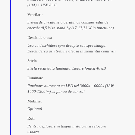
(10A) + USB A+C
Ventilatie
Sistem de circulatie a aerului cu consum redus de
energie (8,5 W in stand-by /17-17,73 W in functiune)
Deschidere usa
Usa cu deschidere spre dreapta sau spre stanga.
Deschiderea usii trebuie aleasa in momentul comenzii
Sticla
Sticla securizata laminata. Izolare fonica 40 dB
Iluminare
Iluminare automata cu LED-uri 3000k – 6000k (18W,
1400-1500lm) cu panou de control
Mobilier
Optional
Roti
Pentru deplasare in timpul instalarii si relocare
usoara