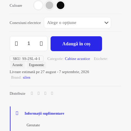
Culoare
Conexiuni electrice
Cantitate
Adaugă în coș
Cabina
acustica
-
SKU:
SS-2SL-4-1
Categorie:
Cabine acustice
Etichete:
Space
Acustic
Ergonomic
Max
Livrare estimată pe 27 august - 7 septembrie, 2026
Brand:
silen
Distribuie
Informații suplimentare
Greutate