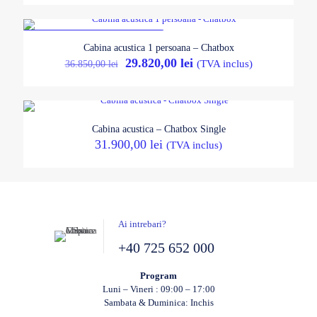
REDUCERI
Cabina acustica 1 persoana – Chatbox
PRODUS EXPUS IN SHOWROOM
Prețul
Prețul
29.820,00
lei
36.850,00
lei
(TVA inclus)
inițial
curent
a
este:
fost:
29.820,00 lei.
36.850,00 lei.
Cabina acustica – Chatbox Single
31.900,00
lei
(TVA inclus)
Ai intrebari?
+40 725 652 000
Program
Luni – Vineri : 09:00 – 17:00
Sambata & Duminica: Inchis