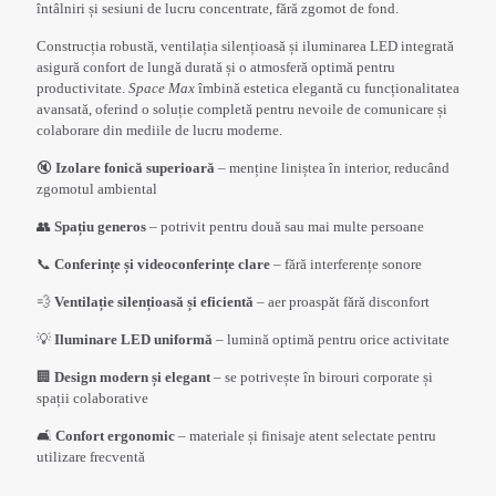
întâlniri și sesiuni de lucru concentrate, fără zgomot de fond.
Construcția robustă, ventilația silențioasă și iluminarea LED integrată
asigură confort de lungă durată și o atmosferă optimă pentru
productivitate.
Space Max
îmbină estetica elegantă cu funcționalitatea
avansată, oferind o soluție completă pentru nevoile de comunicare și
colaborare din mediile de lucru moderne.
🔇
Izolare fonică superioară
– menține liniștea în interior, reducând
zgomotul ambiental
👥
Spațiu generos
– potrivit pentru două sau mai multe persoane
📞
Conferințe și videoconferințe clare
– fără interferențe sonore
💨
Ventilație silențioasă și eficientă
– aer proaspăt fără disconfort
💡
Iluminare LED uniformă
– lumină optimă pentru orice activitate
🏢
Design modern și elegant
– se potrivește în birouri corporate și
spații colaborative
🛋️
Confort ergonomic
– materiale și finisaje atent selectate pentru
utilizare frecventă