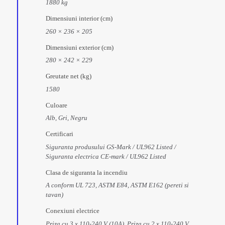
1880 kg
Dimensiuni interior (cm)
260 × 236 × 205
Dimensiuni exterior (cm)
280 × 242 × 229
Greutate net (kg)
1580
Culoare
Alb, Gri, Negru
Certificari
Siguranta produsului GS-Mark / UL962 Listed /
Siguranta electrica CE-mark / UL962 Listed
Clasa de siguranta la incendiu
A conform UL 723, ASTM E84, ASTM E162 (pereti si
tavan)
Conexiuni electrice
Priza cu 3 x 110-240 V (10A), Priza cu 2 x 110-240 V