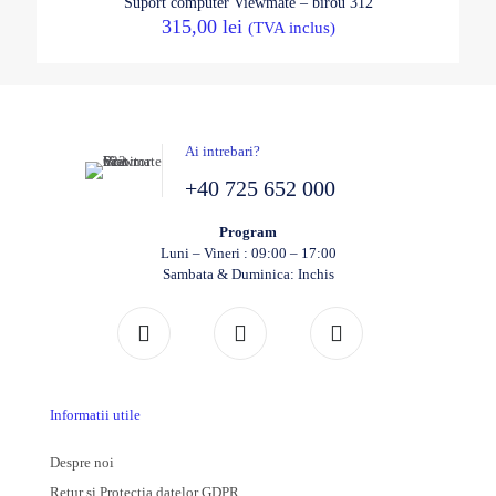
Suport computer Viewmate – birou 312
315,00
lei
(TVA inclus)
Ai intrebari?
+40 725 652 000
Program
Luni – Vineri : 09:00 – 17:00
Sambata & Duminica: Inchis
Informatii utile
Despre noi
Retur si Protectia datelor GDPR