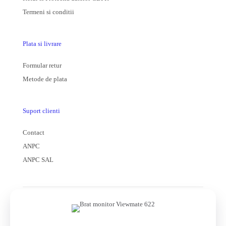
Termeni si conditii
Plata si livrare
Formular retur
Metode de plata
Suport clienti
Contact
ANPC
ANPC SAL
© 2025 formota Magazin online | Toate drepturile rezervate |
Powered by
utzvisuals