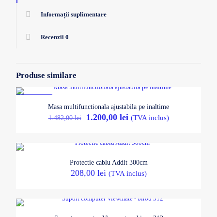
Informații suplimentare
Recenzii
0
Produse similare
REDUCERI
Masa multifunctionala ajustabila pe inaltime
Prețul
Prețul
1.200,00
lei
1.482,00
lei
(TVA inclus)
inițial
curent
a
este:
fost:
1.200,00 lei.
1.482,00 lei.
Protectie cablu Addit 300cm
208,00
lei
(TVA inclus)