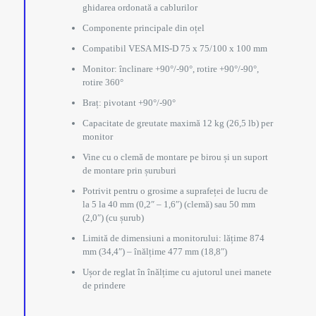
ghidarea ordonată a cablurilor
Componente principale din oțel
Compatibil VESA MIS-D 75 x 75/100 x 100 mm
Monitor: înclinare +90°/-90°, rotire +90°/-90°,
rotire 360°
Braț: pivotant +90°/-90°
Capacitate de greutate maximă 12 kg (26,5 lb) per
monitor
Vine cu o clemă de montare pe birou și un suport
de montare prin șuruburi
Potrivit pentru o grosime a suprafeței de lucru de
la 5 la 40 mm (0,2″ – 1,6″) (clemă) sau 50 mm
(2,0″) (cu șurub)
Limită de dimensiuni a monitorului: lățime 874
mm (34,4″) – înălțime 477 mm (18,8″)
Ușor de reglat în înălțime cu ajutorul unei manete
de prindere