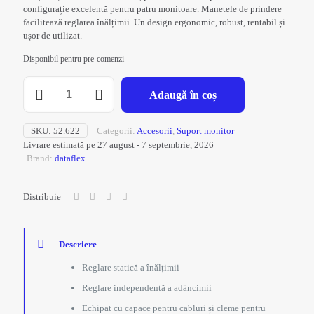
configurație excelentă pentru patru monitoare. Manetele de prindere
facilitează reglarea înălțimii. Un design ergonomic, robust, rentabil și
ușor de utilizat.
Disponibil pentru pre-comenzi
Cantitate
Adaugă în coș
Brat
monitor
Viewmate
SKU:
52.622
Categorii:
Accesorii
,
Suport monitor
622
Livrare estimată pe 27 august - 7 septembrie, 2026
Brand:
dataflex
Distribuie
Descriere
Reglare statică a înălțimii
Reglare independentă a adâncimii
Echipat cu capace pentru cabluri și cleme pentru